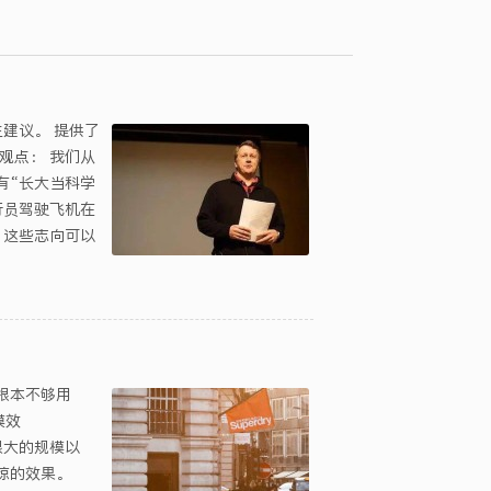
人生建议。 提供了
观点： 我们从
有“长大当科学
飞行员驾驶飞机在
，这些志向可以
根本不够用
模效
个很大的规模以
惊的效果。