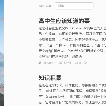
大路·分享
高中生应该知道的事
这是硅谷创业教父Paul Graham给高中生的
另一个视角，辩证地分析看待。 两种截不同的
小就被教育，人立长志，所有好多孩子从小就
家”、“当一个像xxx一样的外科医生”、“当
天空翱翔”等志向。立志会让我们目标感变强
引导我们在求学的路上即使遇...
2025/07/07
未分类
0
知识积累
在现在这个时代，碎片化的、零散的知识早就
了。 就像现在AI所证明的那样，知识遵从“规
应”（scaling law）， 即当知识的量达到一
后，它才会具有非常大的威力，表现出令人震